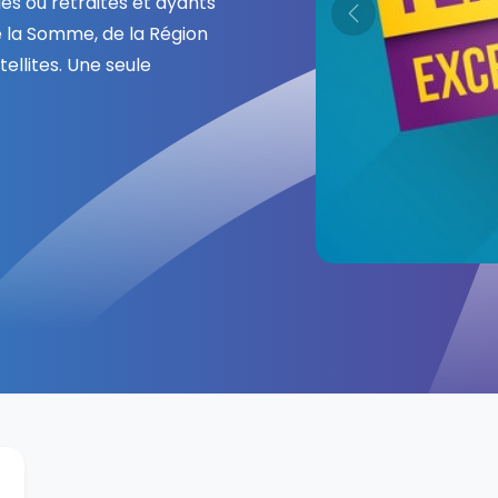
riés ou retraités et ayants
Previous
e la Somme, de la Région
ellites. Une seule