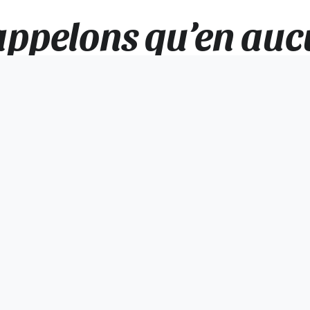
ppelons qu’en aucu
 ne pourront s’effe
à la Comédie de Pic
Amicale