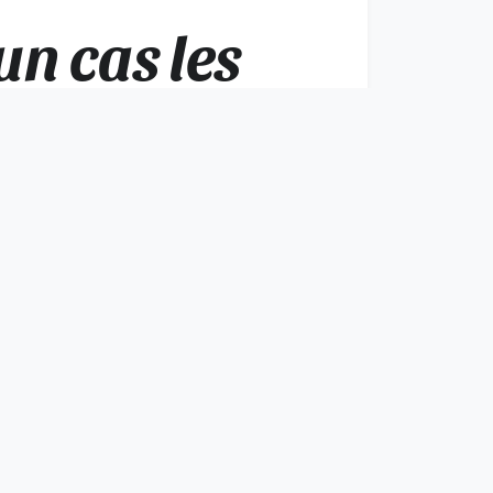
n cas les
ctuer
ardie sur le